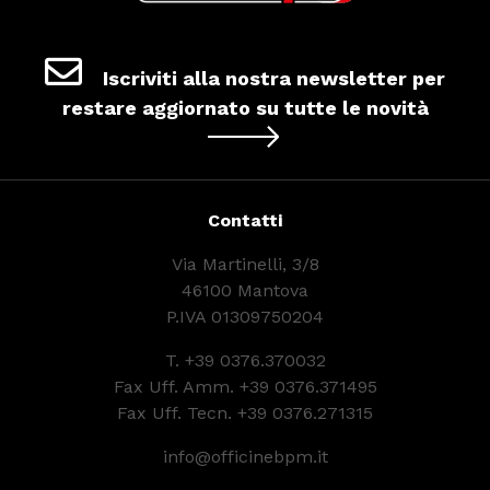
Iscriviti alla nostra newsletter per
restare aggiornato su tutte le novità
Contatti
Via Martinelli, 3/8
46100 Mantova
P.IVA 01309750204
T.
+39 0376.370032
Fax Uff. Amm. +39 0376.371495
Fax Uff. Tecn. +39 0376.271315
info@officinebpm.it