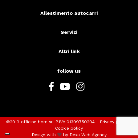
Allestimento autocarri
Servizi
Altri link
follow us
©2019 officine bpm srl P.IVA 01309750204 -
Privacy policy
-
Cookie policy
Design with
by
Dexa
Web Agency