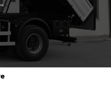
ORE
re