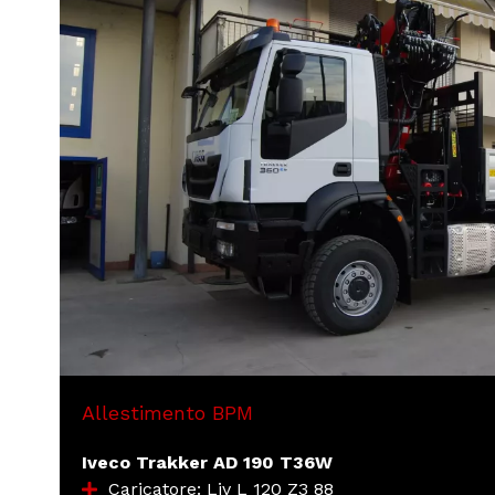
MASSA COMPLESSIVA:
ALLESTIMENTO:
DIMENSIONI:
SPONDE:
ALTEZZA:
VARIE:
Piantane in acciaio
Allestimento BPM
Iveco Trakker AD 190 T36W
Caricatore: Liv L 120 Z3 88