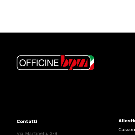
Allest
Contatti
Cassoni
Via Martinelli, 3/8