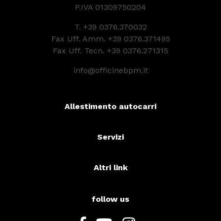
P.IVA 01309750204
T.
+39 0376.370032
Fax Uff. Amm. +39 0376.371495
Fax Uff. Tecn. +39 0376.271315
info@officinebpm.it
Allestimento autocarri
Servizi
Altri link
follow us