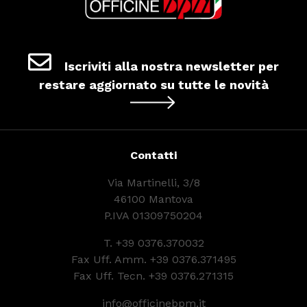
Iscriviti alla nostra newsletter per
restare aggiornato su tutte le novità
Contatti
Via Martinelli, 3/8
46100 Mantova
P.IVA 01309750204
T.
+39 0376.370032
Fax Uff. Amm. +39 0376.371495
Fax Uff. Tecn. +39 0376.271315
info@officinebpm.it