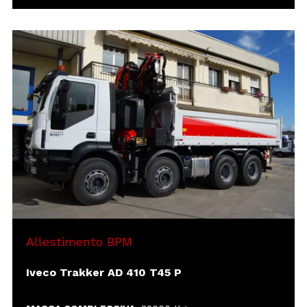
MASSA COMPLESSIVA:
ALLESTIMENTO:
DIMENSIONI:
SPONDE:
ALTEZZA:
VARIE:
Apertura idraulica sponde laterali
Apertura sponda posteriore a
bandiera
Cassetta con chiusura
Griglie di protezione fanali posteriori
Allestimento BPM
Iveco Trakker AD 410 T45 P