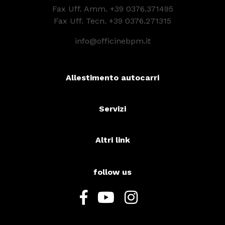
Fax Uff. Amm. +39 0376.371495
Fax Uff. Tecn. +39 0376.271315
info@officinebpm.it
Allestimento autocarri
Servizi
Altri link
follow us