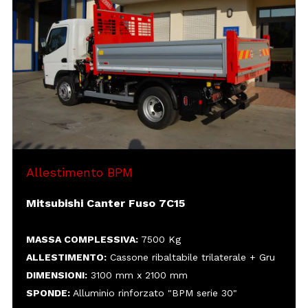
ALLESTIMENTO:
DIMENSIONI:
SPONDE:
ALTEZZA:
VARIE:
Sponda anteriore e posteriore con
copertura in alluminio mandorlato
Griglie protezione fanali posteriori
Allestimento BPM
Mitsubishi Canter Fuso 7C15
MASSA COMPLESSIVA:
7500 Kg
ALLESTIMENTO:
Cassone ribaltabile trilaterale + Gru
DIMENSIONI:
3100 mm x 2100 mm
SPONDE:
Alluminio rinforzato "BPM serie 30"