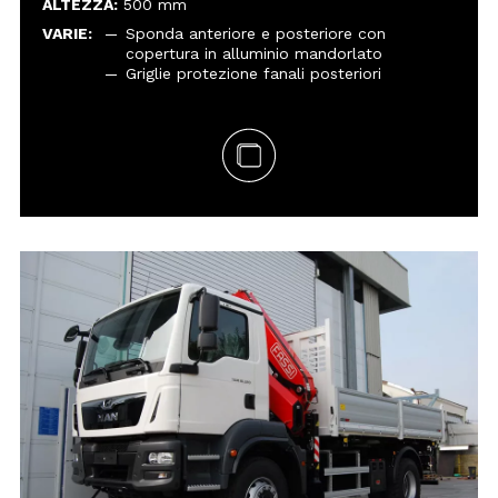
ALTEZZA:
500 mm
VARIE:
Sponda anteriore e posteriore con
copertura in alluminio mandorlato
Griglie protezione fanali posteriori
MASSA COMPLESSIVA:
ALLESTIMENTO:
DIMENSIONI:
SPONDE:
ALTEZZA:
VARIE:
Cavalletto posteriore portapali