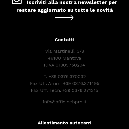
Iscriviti alla nostra newsletter per
restare aggiornato su tutte le novità
Contatti
Via Martinelli, 3/8
46100 Mantova
P.IVA 01309750204
T.
+39 0376.370032
Fax Uff. Amm. +39 0376.371495
Fax Uff. Tecn. +39 0376.271315
info@officinebpm.it
Allestimento autocarri