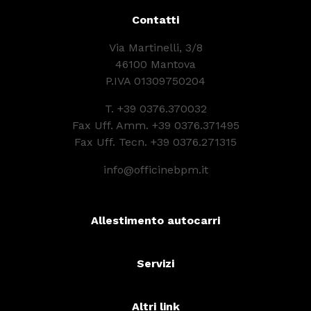
Contatti
Via Martinelli, 3/8
46100 Mantova
P.IVA 01309750204
T.
+39 0376.370032
Fax Uff. Amm. +39 0376.371495
Fax Uff. Tecn. +39 0376.271315
info@officinebpm.it
Allestimento autocarri
Servizi
Altri link