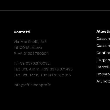
Allest
Contatti
Cassoni
Via Martinelli, 3/8
Cassoni
46100 Mantova
Centin
P.IVA 01309750204
Furgon
T.
+39 0376.370032
Carrell
Fax Uff. Amm. +39 0376.371495
Impiant
Fax Uff. Tecn. +39 0376.271315
All bol
info@officinebpm.it