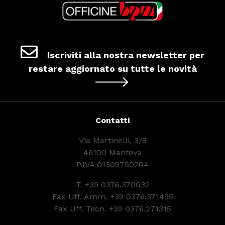
Iscriviti alla nostra newsletter per
restare aggiornato su tutte le novità
Contatti
Via Martinelli, 3/8
46100 Mantova
P.IVA 01309750204
T.
+39 0376.370032
Fax Uff. Amm. +39 0376.371495
Fax Uff. Tecn. +39 0376.271315