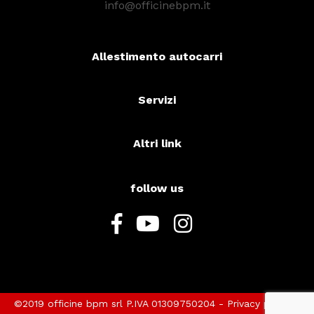
info@officinebpm.it
Allestimento autocarri
Servizi
Altri link
follow us
©2019 officine bpm srl P.IVA 01309750204 -
Privacy policy
-