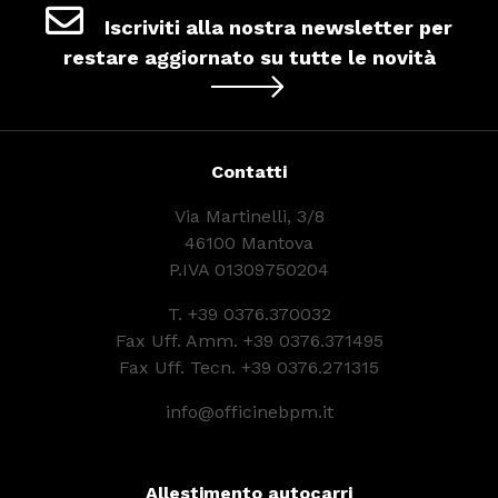
Iscriviti alla nostra newsletter per
restare aggiornato su tutte le novità
Contatti
Via Martinelli, 3/8
46100 Mantova
P.IVA 01309750204
T.
+39 0376.370032
Fax Uff. Amm. +39 0376.371495
Fax Uff. Tecn. +39 0376.271315
info@officinebpm.it
Allestimento autocarri