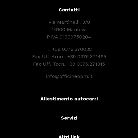
Contatti
Via Martinelli, 3/8
46100 Mantova
P.IVA 01309750204
T.
+39 0376.370032
Fax Uff. Amm. +39 0376.371495
Fax Uff. Tecn. +39 0376.271315
info@officinebpm.it
Allestimento autocarri
Servizi
Altri link