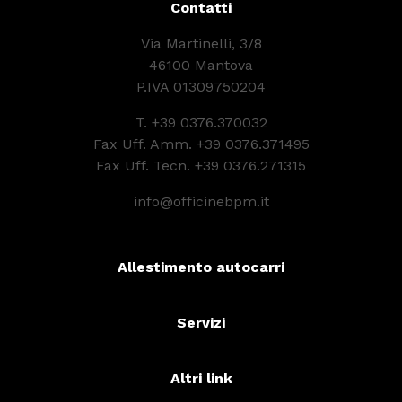
Contatti
Via Martinelli, 3/8
46100 Mantova
P.IVA 01309750204
T.
+39 0376.370032
Fax Uff. Amm. +39 0376.371495
Fax Uff. Tecn. +39 0376.271315
info@officinebpm.it
Allestimento autocarri
Servizi
Altri link