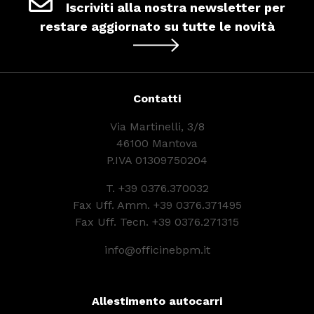
Iscriviti alla nostra newsletter per
restare aggiornato su tutte le novità
Contatti
Via Martinelli, 3/8
46100 Mantova
P.IVA 01309750204
T.
+39 0376.370032
Fax Uff. Amm. +39 0376.371495
Fax Uff. Tecn. +39 0376.271315
info@officinebpm.it
Allestimento autocarri