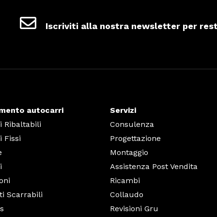
Iscriviti alla nostra newsletter per res
imento autocarri
Servizi
 Ribaltabili
Consulenza
 Fissi
Progettazione
e
Montaggio
i
Assistenza Post Vendita
oni
Ricambi
i Scarrabili
Collaudo
ts
Revisioni Gru