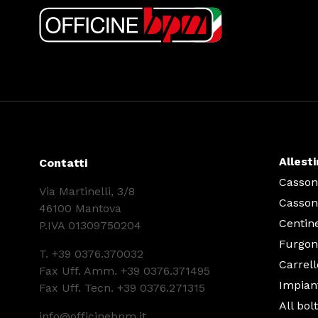
Allest
Contatti
Cassoni
Via Martinelli, 3/8
Cassoni
46100 Mantova
Centin
P.IVA 01309750204
Furgon
T.
+39 0376.370032
Carrell
Fax Uff. Amm. +39 0376.371495
Impiant
Fax Uff. Tecn. +39 0376.271315
All bol
info@officinebpm.it