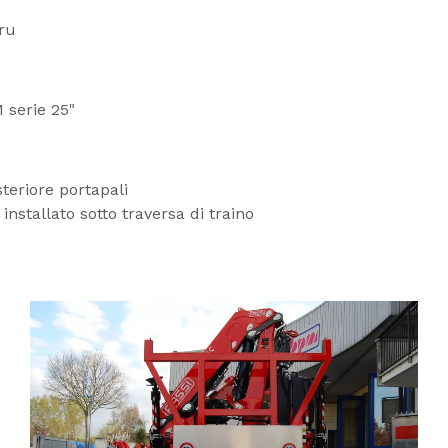
ru
m
 serie 25"
steriore portapali
nstallato sotto traversa di traino