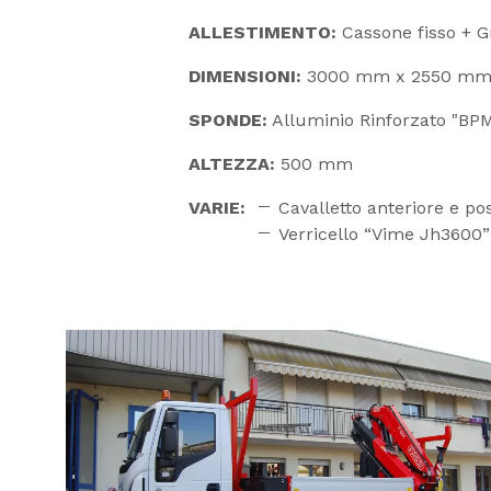
ALLESTIMENTO:
Cassone fisso + G
DIMENSIONI:
3000 mm x 2550 m
SPONDE:
Alluminio Rinforzato "BPM
ALTEZZA:
500 mm
VARIE:
Cavalletto anteriore e po
Verricello “Vime Jh3600” i